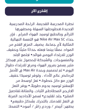
إشتري الآن
نظرة المدرسة القديمة. الراحة المدرسية 
الجديدة.بخطوطها السهلة ومظهرها 
التراثي وبالطبع توسيد الهواء المرئي ، فإن 
حذاء Nike Air Max SC هو اللمسة النهائية 
المثالية لأي جماعة. يضيف المزيج الغني من 
المواد عمقًا بينما يجعله حذاءًا متينًا وخفيف 
الوزن للارتداء اليومي.فوائد• يجتمع الجلد 
والمنسوجات والشبكة للحصول على هيكل 
متين يسمح بمرور الهواء ومريح للارتداء طوال 
اليوم.• تم تصميم وحدة Max Air في الأصل 
للركض عالي الأداء ، وتوفر توسيدًا خفيف 
الوزن مع كل خطوة.• نعل اوسط من 
الإسفنج توسيد يدوم طويلاً.• يوفر النعل 
الخارجي المطاطي الثبات والمتانة.تفاصيل 
المنتج• جلد تقليدي• تسمح الأخاديد المرنة 
في النعل لقدمك بالتحرك بشكل طبيعي• 
يظهر: أبيض / وردي راش / أسود• النمط: 