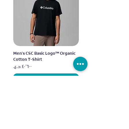
lo
Men's CSC Basic Logo™ Organic
Cotton T-Shirt
السعر
أضِف إلى العربة
العلامات التجارية
الرياضات
اديداس
الجري
نايكي
التمرين