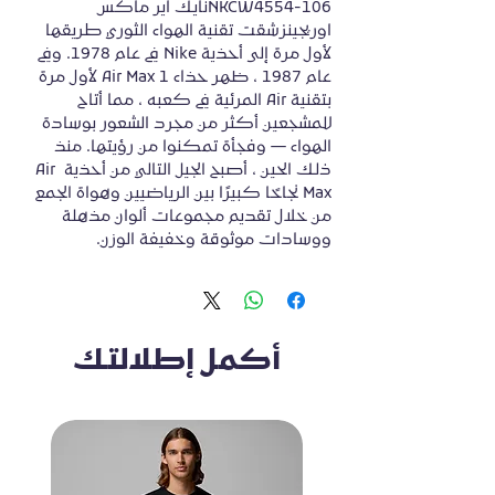
NKCW4554-106نايك اير ماكس 
اوريجينزشقت تقنية الهواء الثوري طريقها 
لأول مرة إلى أحذية Nike في عام 1978. وفي 
عام 1987 ، ظهر حذاء Air Max 1 لأول مرة 
بتقنية Air المرئية في كعبه ، مما أتاح 
للمشجعين أكثر من مجرد الشعور بوسادة 
الهواء — وفجأة تمكنوا من رؤيتها. منذ 
ذلك الحين ، أصبح الجيل التالي من أحذية Air 
Max نجاحًا كبيرًا بين الرياضيين وهواة الجمع 
من خلال تقديم مجموعات ألوان مذهلة 
ووسادات موثوقة وخفيفة الوزن.
أكمل إطلالتك