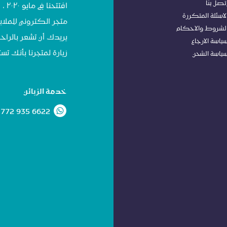
تصل بنا
افت
لاسئلة المتكررة
متجر الكتروني للملاب
لشروط
وا
لاحكام
يريدك أن تشعر بالراحة
ياسة الا
رجاع
زيارة لمتجرنا بأنك 
ياسة الشحن
خدمة الزبائن
 772 935 6622