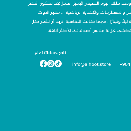
تحنا في مايو ٢٠٢٠ ، ومنذ ذلك اليوم الصيفي الجميل، نعمل بجد لنكون افضل
س والمستلزمات والاحذية الرياضية ...
متجر الحوت
 ليلاً ونهارًا ، مهما كانت المناسبة. نريد أن تشعر كل
تستكشف خزانة ملابس أصدقائك الأكثر أناقة.
تابع حساباتنا على
info@alhoot.store
+964