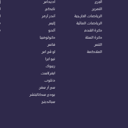
الجري
اديداس
إ
التمرين
نايكي
ا
الرياضات الخارجية
آندر آرمر
ا
الرياضات المائية
إليس
س
كرة ا
لقدم
آلدو
س
كرة السلة
كولومبيا
التنس
فانس
الملاكمة
او ڤي اس
نيو ايرا
ريبوك
ايفرلاست
دنلوب
سي آر سفن
بودي سكالبتشر
سبالدينج