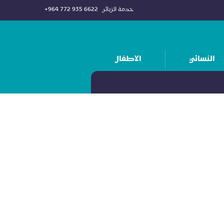
خدمة الزبائن
+964 772 935 6622
النسائي
الاطفال