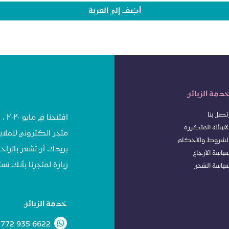
أضِف إلى العربة
دمة الزبائن
تصل بنا
افت
لاسئلة المتكررة
متجر الكتروني للملاب
لشروط
وا
لاحكام
يريدك أن تشعر بالراحة
ياسة الا
رجاع
زيارة لمتجرنا بأنك 
ياسة الشحن
خدمة الزبائن
 772 935 6622