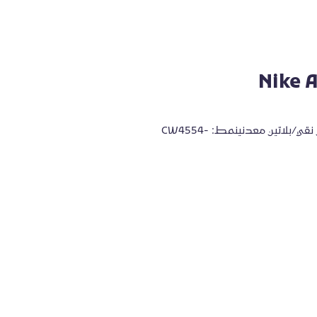
Nike 
تفاصيل المنتججلد تقليدياللون الموضح: أبيض/بلاتين نقي/بلاتين معدنينمط: CW4554-