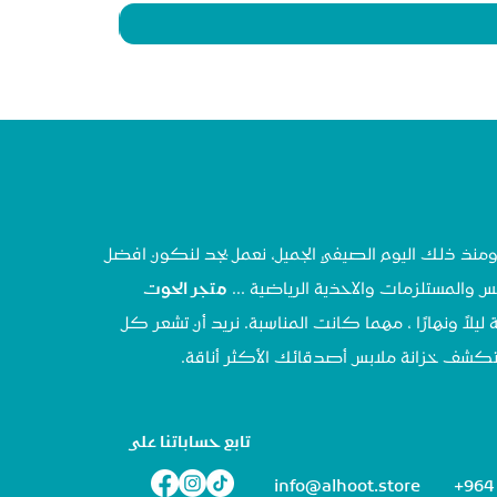
تحنا في مايو ٢٠٢٠ ، ومنذ ذلك اليوم الصيفي الجميل، نعمل بجد لنكون افضل
س والمستلزمات والاحذية الرياضية ...
متجر الحوت
 ليلاً ونهارًا ، مهما كانت المناسبة. نريد أن تشعر كل
تستكشف خزانة ملابس أصدقائك الأكثر أناقة.
تابع حساباتنا على
info@alhoot.store
+964