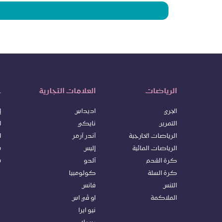
الرياضات
العلامات التجارية
خ
الجري
اديداس
إ
التمرين
نايكي
ا
الرياضات الخارجية
آندر آرمر
ا
الرياضات المائية
إليس
س
كرة ا
لقدم
آلدو
س
كرة السلة
كولومبيا
التنس
فانس
الملاكمة
او ڤي اس
نيو ايرا