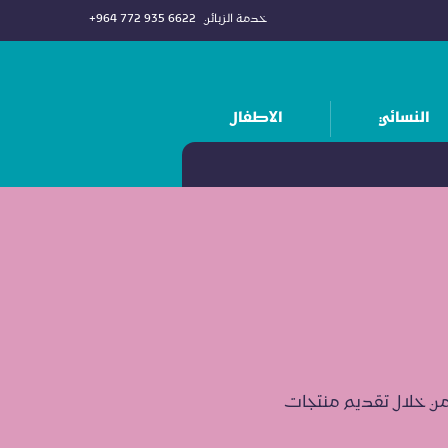
خدمة الزبائن
+964 772 935 6622
النسائي
الاطفال
من خلال تقديم منتجات