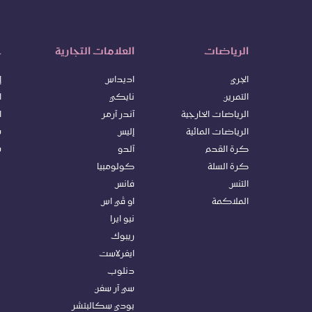
الرياضات
العلامات التجارية
خ
الجري
اديداس
إ
التمرين
نايكي
ا
الرياضات الخارجية
آندر آرمر
ا
الرياضات المائية
إليس
س
كرة ا
لقدم
آلدو
س
كرة السلة
كولومبيا
التنس
فانس
الملاكمة
او ڤي اس
نيو ايرا
ريبوك
ايفرلاست
دنلوب
سي آر سفن
بودي سكالبتشر