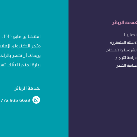
دمة الزبائن
تصل بنا
افت
لاسئلة المتكررة
متجر الكتروني للملاب
لشروط
وا
لاحكام
يريدك أن تشعر بالراحة
ياسة الا
رجاع
زيارة لمتجرنا بأنك 
ياسة الشحن
خدمة الزبائن
 772 935 6622