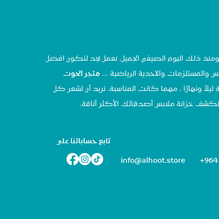
تحنا في مايو ٢٠٢٠ ، ومنذ ذلك اليوم الصيفي الجميل، نعمل بجد لنكون افضل
س والمستلزمات والاحذية الرياضية ...
متجر الحوت
 ليلاً ونهارًا ، مهما كانت المناسبة. نريد أن تشعر كل
تستكشف خزانة ملابس أصدقائك الأكثر أناقة.
تابع حساباتنا على
info@alhoot.store
+964