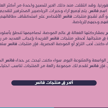
ورنيا، وقد انتقلت منذ ذلك الحين لتصبح واحدة من أكثر العلا
ت اسم
فانس
، يتم تجميع آراء وخبرات الرياضيين المحترفين لتقدي
أو ألم. تشجع منتجات
فانس
الأشخاص على استكشاف طاقاتهم و
فهم وحبهم للرياضة.
س
بمشاركتها الفعالة في عالم الموضة. تصاميمها تنطق بأسلو
ة في منتجاتها. تحظى منتجات
فانس
الفريدة بإعجاب العديد من رو
اء كنت تحب التزلج أو الموضة الحضرية، فإن منتجات
فانس
ستعز
الواسعة والمتنوعة اليوم. سواء كنت تبحث عن حذاء
فانس
الك
 فإن
فانس
تقدم لك مجموعة رائعة من المنتجات تناسب احتياج
أبحر في منتجات فانس