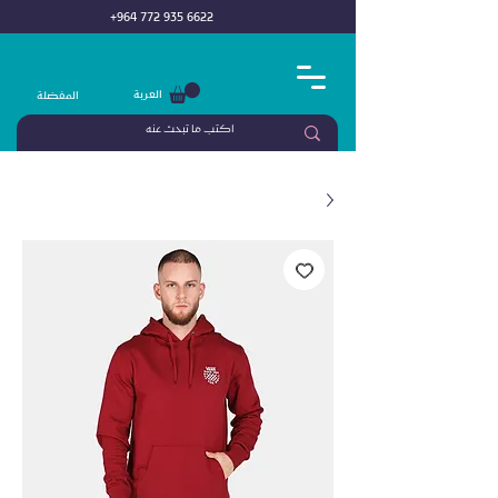
+964 772 935 6622
العربة
المفضلة