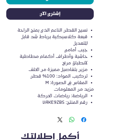
إشتري الآن
نسيج القطن الناعم الذي يمنح الراحة
قبعة كلاسيكية برباط شد قابل
للتعديل
جيب أمامي
حاشية وأطراف أكمام مطاطية
لانطباق مريح
مزين بتفاصيل مميزة من الخلف
تركيب المواد: 100% قطن
المقاس في الصورة: M
مزيد من المعلومات
الرياضة
:
رياضات
الحركة
رقم
المنتج
: VAKE9ZBS
أكمل إطلالتك