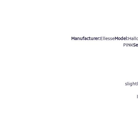
Manufacturer:
Ellesse
Model:
Hall
PINK
Se
slight