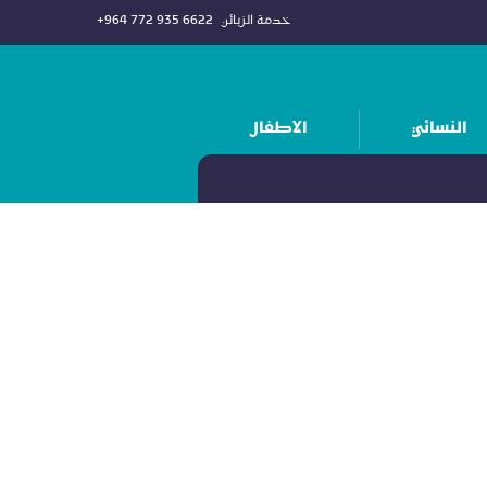
خدمة الزبائن
+964 772 935 6622
النسائي
الاطفال