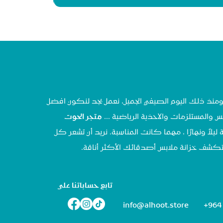
تحنا في مايو ٢٠٢٠ ، ومنذ ذلك اليوم الصيفي الجميل، نعمل بجد لنكون افضل
س والمستلزمات والاحذية الرياضية ...
متجر الحوت
 ليلاً ونهارًا ، مهما كانت المناسبة. نريد أن تشعر كل
تستكشف خزانة ملابس أصدقائك الأكثر أناقة.
تابع حساباتنا على
info@alhoot.store
+964