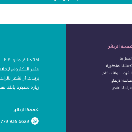
دمة الزبائن
تصل بنا
افت
لاسئلة المتكررة
متجر الكتروني للملاب
لشروط
وا
لاحكام
يريدك أن تشعر بالراحة
ياسة الا
رجاع
زيارة لمتجرنا بأنك 
ياسة الشحن
خدمة الزبائن
 772 935 6622