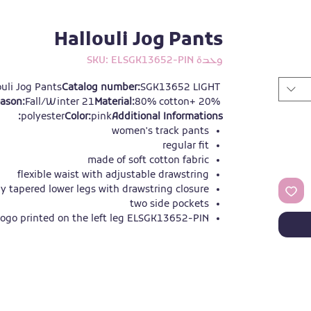
Hallouli Jog Pants
وحدة SKU: ELSGK13652-PIN
ouli Jog Pants
Catalog number:
SGK13652 LIGHT 
ason:
Fall/Winter 21
Material:
80% cotton+ 20% 
polyester
Color:
pink
Additional Informations:
women's track pants
regular fit
made of soft cotton fabric
flexible waist with adjustable drawstring
ly tapered lower legs with drawstring closure
two side pockets
logo printed on the left leg ELSGK13652-PIN