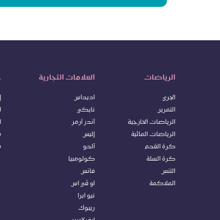
الرياضات
العلامات التجارية
خ
الجري
اديداس
إ
التمرين
نايكي
ا
الرياضات الخارجية
آندر آرمر
ا
الرياضات المائية
إليس
س
كرة ا
لقدم
آلدو
س
كرة السلة
كولومبيا
التنس
فانس
الملاكمة
او ڤي اس
نيو ايرا
ريبوك