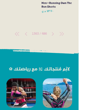
Men • Running Own The
Run Shorts
السعر
1363
/
486
⚽️ لائِم مُنتجاتك 🎽 مع رياضتك