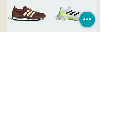
Women's • Originals SL 72
Tennis COURTJAM
SHOES
CONTROL 3 TENNIS SHOES
السعر
السعر
Men's • Originals SL 72 RS
Women's • Originals SL 72
SHOES
SHOES
السعر
السعر