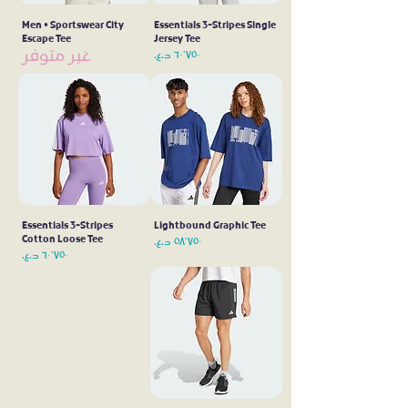
Men • Sportswear City
Essentials 3-Stripes Single
Escape Tee
Jersey Tee
غير متوفر
السعر
Essentials 3-Stripes
Lightbound Graphic Tee
Cotton Loose Tee
السعر
السعر