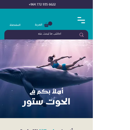
+964 772 935 6622
العربة
المفضلة
أهلاً بكم في
الحوت ستور