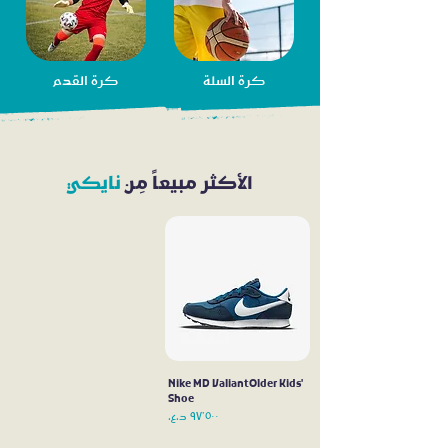
كرة السلة
كرة القدم
الأكثر مبيعاً مِن
نايكي
Nike MD ValiantOlder Kids'
Shoe
السعر