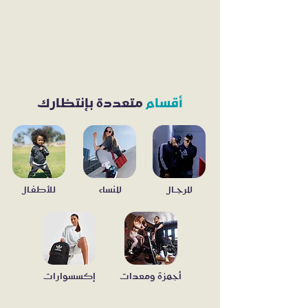
أقسام
متعددة بإنتظارك
للر
جــال
للنساء
للأ
طفـال
أجهزة ومعدات
إكسسوارات