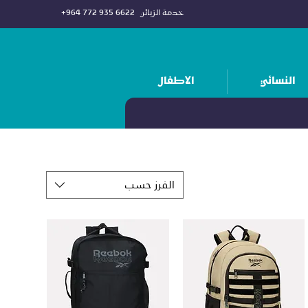
خدمة الزبائن
+964 772 935 6622
النسائي
الاطفال
الفرز حسب