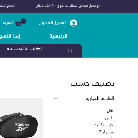
توصيل مجاني للطلبات فوق ٥٠٠ الف دينار
الدفع نقداً
تسجيل الدخول
العربة
الرئيسية
إبدأ التسو
تصنيف حسب
العلامة التجارية
الكل
إيلس
بدي سكالبجر
سي ار 7