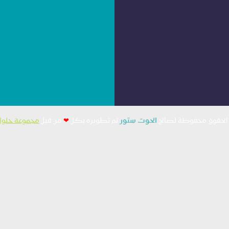
الحوت ستور
تم تطويره بكل
❤︎
‬ ‪‪ من قبل
مجموعة حلول