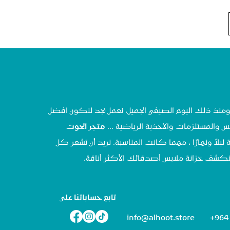
تحنا في مايو ٢٠٢٠ ، ومنذ ذلك اليوم الصيفي الجميل، نعمل بجد لنكون افضل
س والمستلزمات والاحذية الرياضية ...
متجر الحوت
 ليلاً ونهارًا ، مهما كانت المناسبة. نريد أن تشعر كل
تستكشف خزانة ملابس أصدقائك الأكثر أناقة.
تابع حساباتنا على
info@alhoot.store
+964