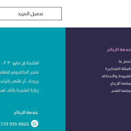
تحميل المزيد
دمة الزبائن
تصل بنا
افت
لاسئلة المتكررة
متجر الكتروني للملاب
لشروط
وا
لاحكام
يريدك أن تشعر بالراحة
ياسة الا
رجاع
زيارة لمتجرنا بأنك 
ياسة الشحن
خدمة الزبائن
 772 935 6622