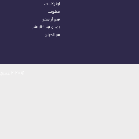
27-30
ايفرلاست
27/30
دنلوب
30-34
سي آر سفن
31 - 34
بودي سكالبتشر
31-34
سبالدينج
31.5X45X15
31/34
31X46X16
33X48X17CM
34-36
© ٢٠٢٥ جميع الحقوق محفوظة لصالح
34X43X15
34X45X15
35 – 38
35-38
35-39
36X15X10CM
37-39
39 – 42