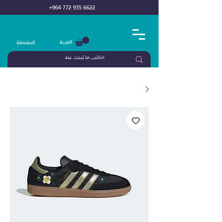
+964 772 935 6622
العربة
المفضلة