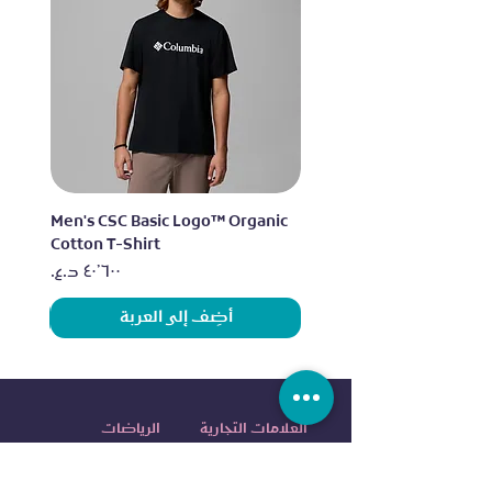
lo
Men's CSC Basic Logo™ Organic
Cotton T-Shirt
السعر
أضِف إلى العربة
العلامات التجارية
الرياضات
اديداس
الجري
نايكي
التمرين