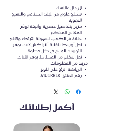
للرجال والنساء
سطح علوي من الجلد الصناعي والنسيج
للتهوية
مزين بتفاصيل عصرية وأنيقة توفر
المقاس المحكم
حلقة في الكعب لسهولة الارتداء والخلع
نعل أوسط بتقنية ألتراكش لايت يوفر
التوسيد المريح في كل خطوة
نعل سفلي من المطاط يوفر الثبات
مزيد من المعلومات
الرياضة: تزلج على اللوح
رقم المنتج: VAU1KBLK
أكمل إطلالتك