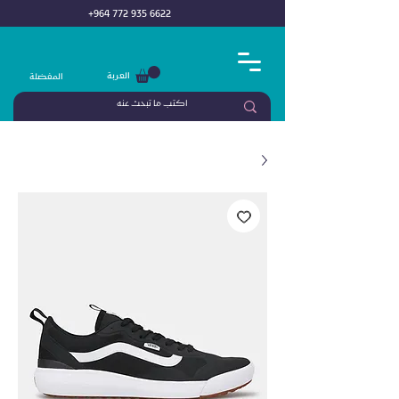
+964 772 935 6622
العربة
المفضلة