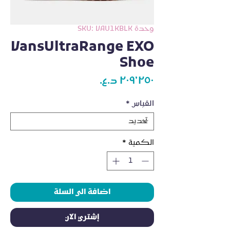
وحدة SKU: VAU1KBLK
VansUltraRange EXO
Shoe
السعر
القياس
*
الكمية
*
اضافة الى السلة
إشتري الآن