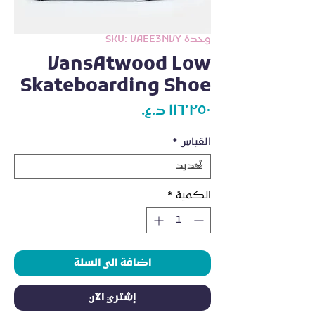
وحدة SKU: VAEE3NVY
VansAtwood Low
Skateboarding Shoe
السعر
القياس
*
الكمية
*
اضافة الى السلة
إشتري الآن