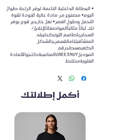
• البطانة الداخلية الناعمة توفر الراحة طوال 
اليوم• مصنوع من مادة عالية الجودة لقوة 
التحمل وطول العمر• نعل خارجي قوي يوفر 
لك ثباتاً مثالياًالمواصفاتالإغلاق/
السحابرباطاسم اللونكحليبلد 
المنشأفيتنامالقسمرجالشكل 
الكعبمسطحرقم 
الموديلVAEE3NVYالمناسبةكاجوالالمادة 
العلويةمختلط
أكمل إطلالتك