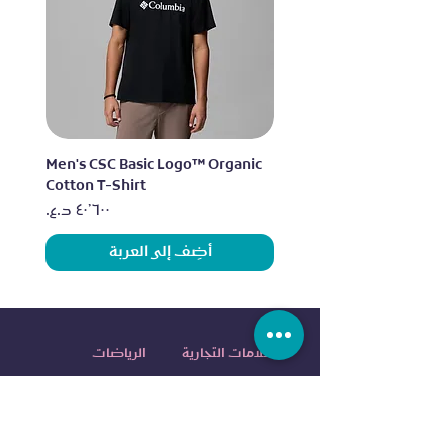
lo
Men's CSC Basic Logo™ Organic
Cotton T-Shirt
السعر
أضِف إلى العربة
العلامات التجارية
الرياضات
اديداس
الجري
نايكي
التمرين
آندر آرمر
الرياضات الخارجية