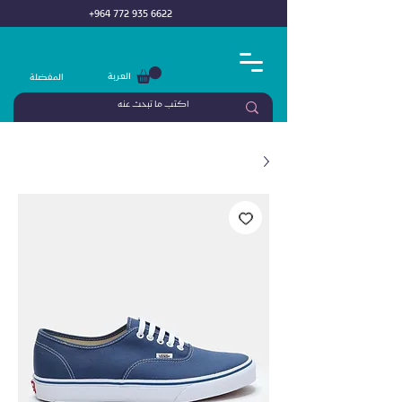
+964 772 935 6622
العربة
المفضلة