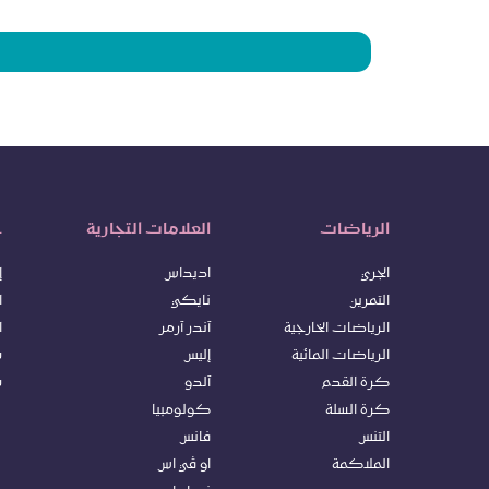
الرياضات
العلامات التجارية
خ
الجري
اديداس
إ
التمرين
نايكي
ا
الرياضات الخارجية
آندر آرمر
ا
الرياضات المائية
إليس
س
كرة ا
لقدم
آلدو
س
كرة السلة
كولومبيا
التنس
فانس
الملاكمة
او ڤي اس