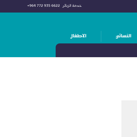
خدمة الزبائن
+964 772 935 6622
النسائي
الاطفال