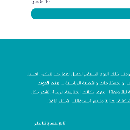
السعر
تحنا في مايو ٢٠٢٠ ، ومنذ ذلك اليوم الصيفي الجميل، نعمل بجد لنكون افضل
س والمستلزمات والاحذية الرياضية ...
متجر الحوت
 ليلاً ونهارًا ، مهما كانت المناسبة. نريد أن تشعر كل
تستكشف خزانة ملابس أصدقائك الأكثر أناقة.
تابع حساباتنا على