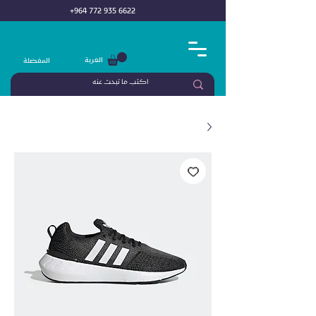
+964 772 935 6622
العربة
المفضلة