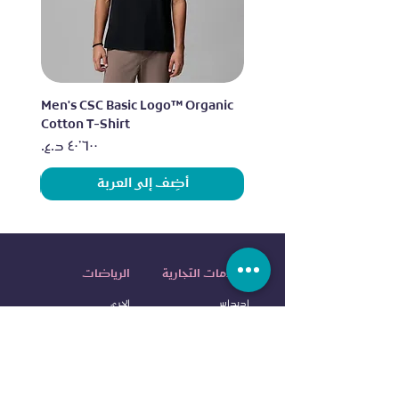
lo
Men's CSC Basic Logo™ Organic
Cotton T-Shirt
السعر
أضِف إلى العربة
العلامات التجارية
الرياضات
اديداس
الجري
نايكي
التمرين
آندر آرمر
الرياضات الخارجية
إليس
الرياضات المائية
آلدو
كرة ا
لقدم