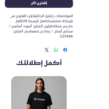
إشتري الآن
المواصفات:إغلاق الدانتيلالجزء العلوي من 
شبكة متماسكةنعل أوسط EVAنعل 
خارجي مطاطيلون المنتج: أسود أساسي / 
سحابي أبيض / رمادي خمسةرمز المنتج: 
GZ3496
أكمل إطلالتك