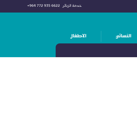
خدمة الزبائن
+964 772 935 6622
النسائي
الاطفال