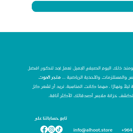
تحنا في مايو ٢٠٢٠ ، ومنذ ذلك اليوم الصيفي الجميل، نعمل بجد لنكون افضل
س والمستلزمات والاحذية الرياضية ...
متجر الحوت
 ليلاً ونهارًا ، مهما كانت المناسبة. نريد أن تشعر كل
تستكشف خزانة ملابس أصدقائك الأكثر أناقة.
تابع حساباتنا على
info@alhoot.store
+964