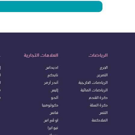
الرياضات
العلامات التجارية
خ
الجري
اديداس
إ
التمرين
نايكي
ا
الرياضات الخارجية
آندر آرمر
ا
الرياضات المائية
إليس
س
كرة ا
لقدم
آلدو
س
كرة السلة
كولومبيا
التنس
فانس
الملاكمة
او ڤي اس
نيو ايرا