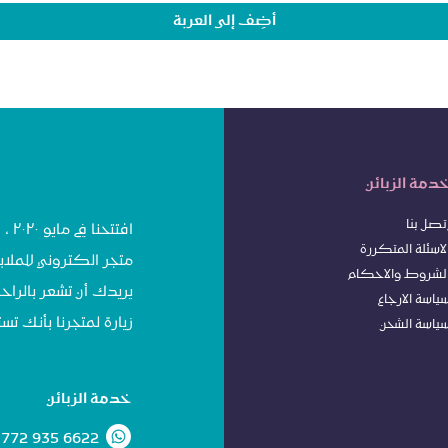
أضِف إلى العربة
دمة الزبائن
تصل بنا
افت
لاسئلة المتكررة
متجر الكتروني للملاب
لشروط
وا
لاحكام
يريدك أن تشعر بالراحة
ياسة الا
رجاع
زيارة لمتجرنا بأنك 
ياسة الشحن
خدمة الزبائن
 772 935 6622