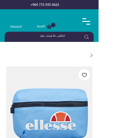
+964 772 935 6622
العربة
المفضلة