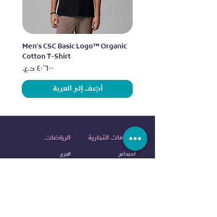
lo
Men's CSC Basic Logo™ Organic
Cotton T-Shirt
السعر
أضِف إلى العربة
العلامات التجارية
الرياضات
اديداس
الجري
نايكي
التمرين
آندر آرمر
الرياضات الخارجية
إليس
الرياضات المائية
آلدو
كرة ا
لقدم
كولومبيا
كرة السلة