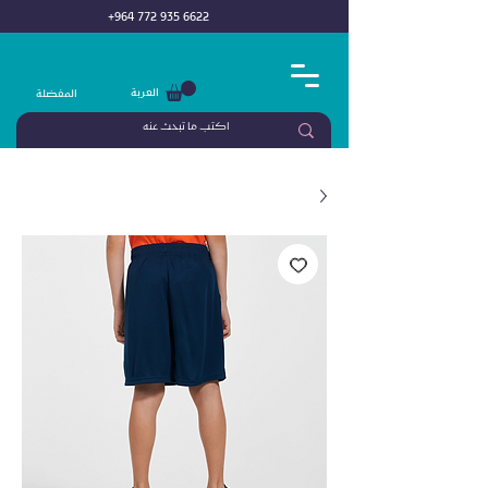
+964 772 935 6622
العربة
المفضلة