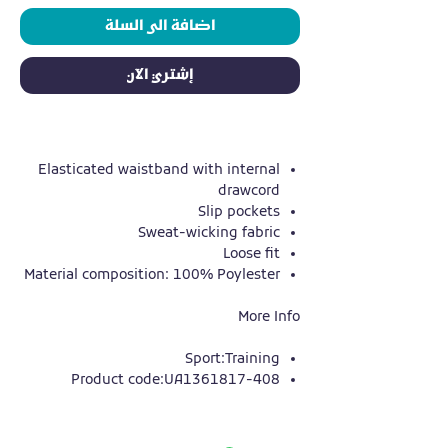
اضافة الى السلة
إشتري الآن
Elasticated waistband with internal
drawcord
Slip pockets
Sweat-wicking fabric
Loose fit
Material composition: 100% Poylester
More Info
Sport:Training
Product code:UA1361817-408