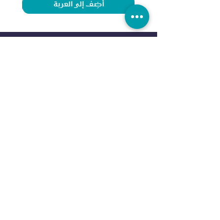
أضِف إلى العربة
العلامات التجارية
الرياضات
اديداس
الجري
نايكي
التمرين
آندر آرمر
الرياضات الخارجية
إليس
الرياضات المائية
آلدو
كرة ا
لقدم
كولومبيا
كرة السلة
فانس
التنس
او ڤي اس
الملاكمة
نيو ايرا
خدمة الزبائن
ريبوك
ايفرلاست
إتصل بنا
دنلوب
الاسئلة المتكررة
سي آر سفن
الشروط
وا
لاحكام
بودي سكالبتشر
سياسة الا
رجاع