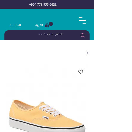
+964 772 935 6622
العربة
المفضلة