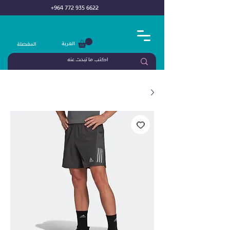
+964 772 935 6622
العربة
المفضلة