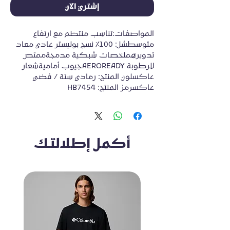
إشتري الآن
المواصفات:تناسب منتظم مع ارتفاع 
متوسطشل: 100٪ نسج بوليستر عادي معاد 
تدويرهملخصات شبكية مدمجةممتص 
للرطوبة AEROREADYجيوب أماميةشعار 
عاكسلون المنتج: رمادي ستة / فضي 
عاكسرمز المنتج: HB7454
أكمل إطلالتك