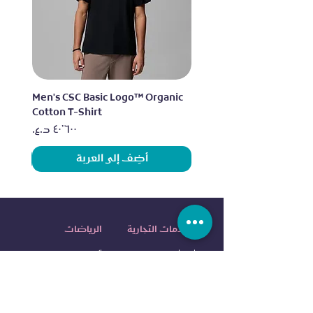
lo
Men's CSC Basic Logo™ Organic
Cotton T-Shirt
السعر
أضِف إلى العربة
العلامات التجارية
الرياضات
اديداس
الجري
نايكي
التمرين
آندر آرمر
الرياضات الخارجية
إليس
الرياضات المائية