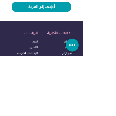
أضِف إلى العربة
العلامات التجارية
الرياضات
اديداس
الجري
نايكي
التمرين
آندر آرمر
الرياضات الخارجية
إليس
الرياضات المائية
آلدو
كرة ا
لقدم
كولومبيا
كرة السلة
فانس
التنس
او ڤي اس
الملاكمة
نيو ايرا
خدمة الزبائن
ريبوك
ايفرلاست
إتصل بنا
دنلوب
الاسئلة المتكررة
سي آر سفن
الشروط
وا
لاحكام
بودي سكالبتشر