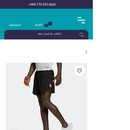
+964 772 935 6622
العربة
المفضلة