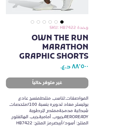
وحدة SKU: HB7422
OWN THE RUN
MARATHON
GRAPHIC SHORTS
السعر
غير متوفر حالياً
المواصفات:تناسب منتظمنسج عادي 
بوليستر معاد تدويره بنسبة 100٪ملخصات 
شبكية مدمجةممتص للرطوبة 
AEROREADYجيوب أماميةجيب الهاتفلون 
المنتج: أسود/أبيضرمز المنتج: HB7422