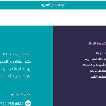
أضِف إلى العربة
دمة الزبائن
تصل بنا
افت
لاسئلة المتكررة
متجر الكتروني للملاب
لشروط
وا
لاحكام
يريدك أن تشعر بالراحة
ياسة الا
رجاع
زيارة لمتجرنا بأنك 
ياسة الشحن
خدمة الزبائن
 772 935 6622