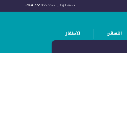
خدمة الزبائن
+964 772 935 6622
النسائي
الاطفال