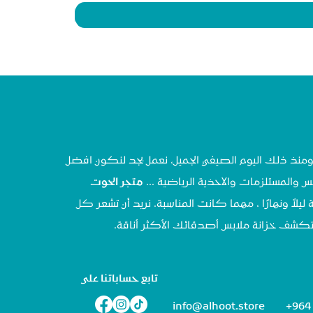
تحنا في مايو ٢٠٢٠ ، ومنذ ذلك اليوم الصيفي الجميل، نعمل بجد لنكون افضل
س والمستلزمات والاحذية الرياضية ...
متجر الحوت
 ليلاً ونهارًا ، مهما كانت المناسبة. نريد أن تشعر كل
تستكشف خزانة ملابس أصدقائك الأكثر أناقة.
تابع حساباتنا على
info@alhoot.store
+964