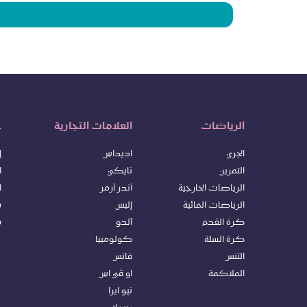
الرياضات
العلامات التجارية
خ
الجري
اديداس
إ
التمرين
نايكي
ا
الرياضات الخارجية
آندر آرمر
ا
الرياضات المائية
إليس
س
كرة ا
لقدم
آلدو
س
كرة السلة
كولومبيا
التنس
فانس
الملاكمة
او ڤي اس
نيو ايرا