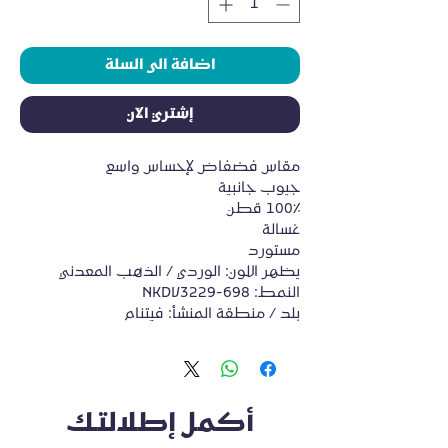
اضافة الى السلة
إشتري الآن
مقاس فضفاض لإحساس واسع
جيوب جانبية
100٪ قطن
غسالة
مستورد
يظهر اللون: الوردي / الذهب المعدني
النمط: NKDV3229-698
بلد / منطقة المنشأ: فيتنام
أكمل إطلالتك