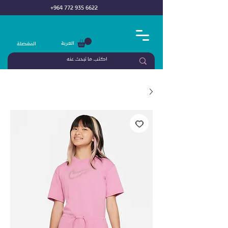
+964 772 935 6622
العربة
المفضلة