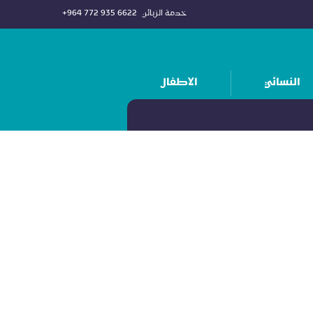
خدمة الزبائن
+964 772 935 6622
النسائي
الاطفال