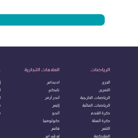
الرياضات
العلامات التجارية
خ
الجري
اديداس
إ
التمرين
نايكي
ا
الرياضات الخارجية
آندر آرمر
ا
الرياضات المائية
إليس
س
كرة ا
لقدم
آلدو
س
كرة السلة
كولومبيا
التنس
فانس
الملاكمة
او ڤي اس