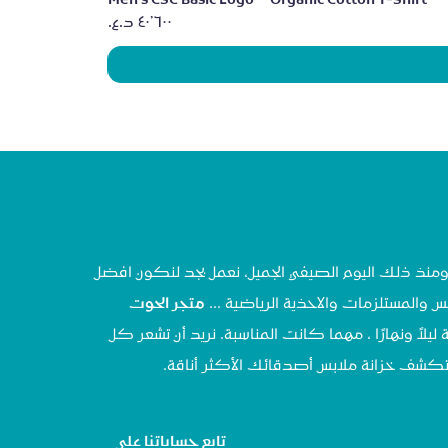
Men's CSC Basic Logo™ Organic Cotton T-Shirt
السعر
تحنا في مايو ٢٠٢٠ ، ومنذ ذلك اليوم الصيفي الجميل، نعمل بجد لنكون افضل
س والمستلزمات والاحذية الرياضية ...
متجر الحوت
 ليلاً ونهارًا ، مهما كانت المناسبة. نريد أن تشعر كل
تستكشف خزانة ملابس أصدقائك الأكثر أناقة.
تابع حساباتنا على