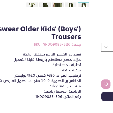
wear Older Kids' (Boys')
Trousers
وحدة SKU: NKDQ9085-326
نسيج من القطن الناعم يمنحك الراحة
حزام خصر مطاطي بأربطة قابلة للتعديل
أطراف مطاطية
قصّة مريحة
تركيب المواد: 80% قطن، 20% بوليستر
المقاس في الصورة: 9-10 سنوات | طول العارض: 130 سم
مزيد من المعلومات
الرياضة: موضة رياضية
رقم المنتج: NKDQ9085-326