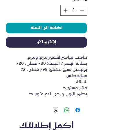
الكمية
*
اضافة الى السلة
إشتري الآن
تناسب قياسي لشعور مريح ومريح
بطانة الجسم / القبعة: 80٪ قطن ، 20٪ 
بوليستر. نسيج مضلع: 98٪ قطن ، 2٪ 
سباندكس.
غسالة
منتج مستورد
يظهر اللون: وردي ناعم متوسط
أكمل إطلالتك