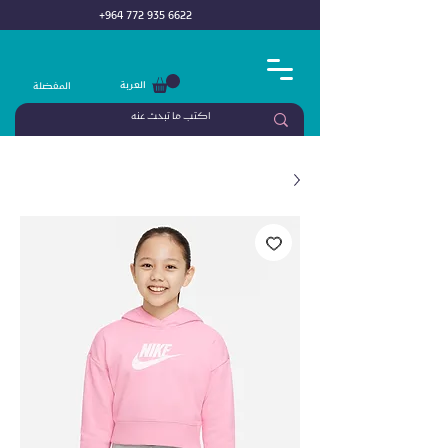
+964 772 935 6622
العربة
المفضلة