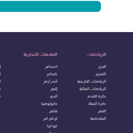
الرياضات
العلامات التجارية
خ
الجري
اديداس
إ
التمرين
نايكي
ا
الرياضات الخارجية
آندر آرمر
ا
الرياضات المائية
إليس
س
كرة ا
لقدم
آلدو
س
كرة السلة
كولومبيا
التنس
فانس
الملاكمة
او ڤي اس
نيو ايرا