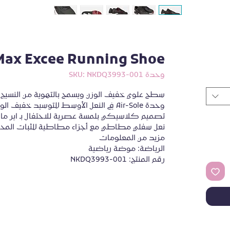
 Max Excee Running Shoe
وحدة SKU: NKDQ3993-001
سطح علوي خفيف الوزن ويسمح بالتهوية من النسيج
وحدة Air-Sole في النعل الأوسط للتوسيد خفيف الوزن وامتصاص الطاقة والمرونة
تصميم كلاسيكي بلمسة عصرية للاحتفال بـ اير ماك
نعل سفلي مطاطي مع أجزاء مطاطية للثبات المح
مزيد من المعلومات
الرياضة: موضة رياضية
رقم المنتج: NKDQ3993-001