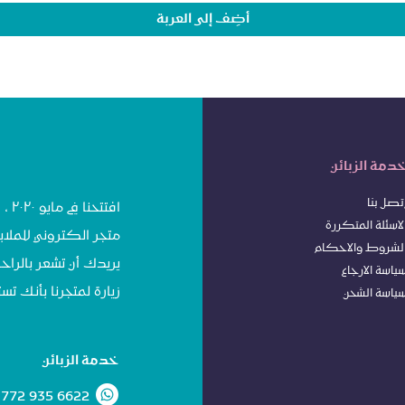
أضِف إلى العربة
دمة الزبائن
تصل بنا
افت
لاسئلة المتكررة
متجر الكتروني للملاب
لشروط
وا
لاحكام
يريدك أن تشعر بالراحة
ياسة الا
رجاع
زيارة لمتجرنا بأنك 
ياسة الشحن
خدمة الزبائن
 772 935 6622