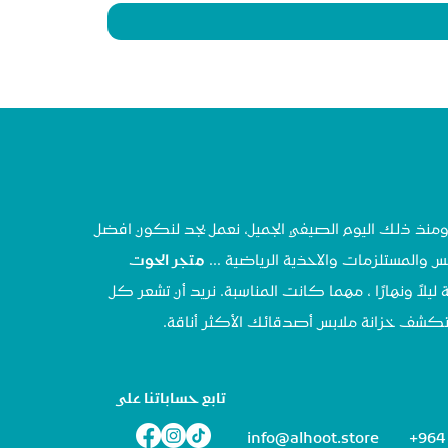
تحنا في مايو ٢٠٢٠ ، ومنذ ذلك اليوم الصيفي الجميل، نعمل بجد لنكون افضل
س والمستلزمات والاحذية الرياضية ...
متجر الحوت
 ليلاً ونهارًا ، مهما كانت المناسبة. نريد أن تشعر كل
تستكشف خزانة ملابس أصدقائك الأكثر أناقة.
تابع حساباتنا على
info@alhoot.store
+964