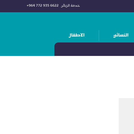
خدمة الزبائن
+964 772 935 6622
النسائي
الاطفال