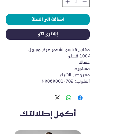
اضافة الى السلة
إشتري الآن
مقاس قياسي لشعور مريح وسهل.
100٪ قطن
غسالة
مستورد
معروض: الشراع
أسلوب: NK86K001-782
أكمل إطلالتك