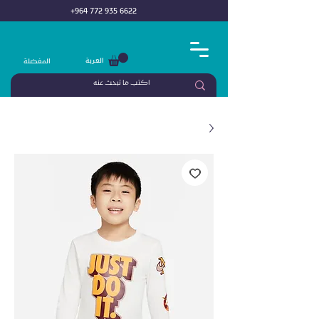
+964 772 935 6622
العربة
المفضلة