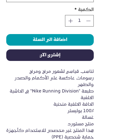
الكمية
*
اضافة الى السلة
إشتري الآن
تناسب قياسي لشعور مريح ومريح
رسومات عاكسة على الأكمام والصدر 
والظهر
طبعة "Nike Running Division" في الحاشية 
الخلفية
الحافة الخلفية منحنية
100٪ بوليستر
غسالة
منتج مستورد
هذا المنتج غير مخصص للاستخدام كأجهزة 
حماية شخصية (PPE)