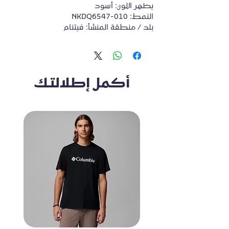
يظهر اللون: أسود
النمط: NKDQ6547-010
بلد / منطقة المنشأ: فيتنام
أكمل إطلالتك