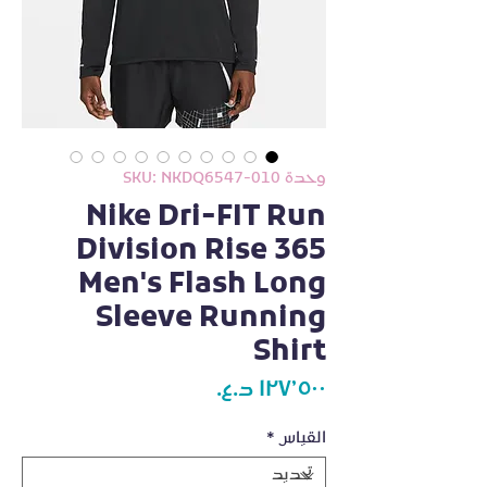
وحدة SKU: NKDQ6547-010
Nike Dri-FIT Run
Division Rise 365
Men's Flash Long
Sleeve Running
Shirt
السعر
القياس
*