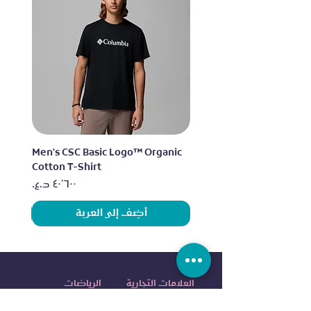
lo
Men's CSC Basic Logo™ Organic
Cotton T-Shirt
السعر
أضِف إلى العربة
العلامات التجارية
الرياضات
اديداس
الجري