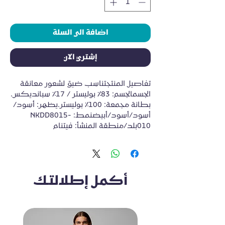
اضافة الى السلة
إشتري الآن
تفاصيل المنتجتناسب ضيق لشعور معانقة 
الجسمالجسم: 83٪ بوليستر / 17٪ سبانديكس. 
بطانة مجمعة: 100٪ بوليستر.يظهر: أسود/
أسود/أسود/أبيضنمط: NKDD8015-
010بلد/منطقة المنشأ: فيتنام
أكمل إطلالتك