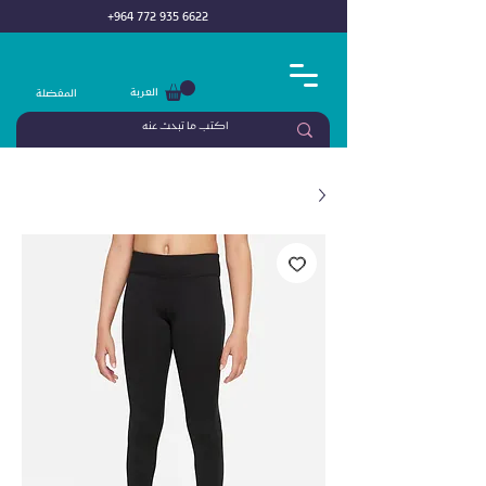
+964 772 935 6622
العربة
المفضلة