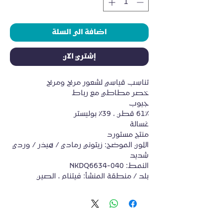
اضافة الى السلة
إشتري الآن
تناسب قياسي لشعور مريح ومريح
خصر مطاطي مع رباط
جيوب
61٪ قطن ، 39٪ بوليستر
غسالة
منتج مستورد
اللون الموضح: زيتوني رمادي / هيذر / وردي 
شديد
النمط: NKDQ6634-040
بلد / منطقة المنشأ: فيتنام ، الصين