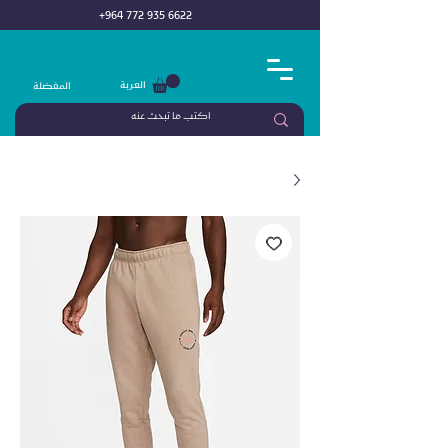
+964 772 935 6622
العربة
المفضلة