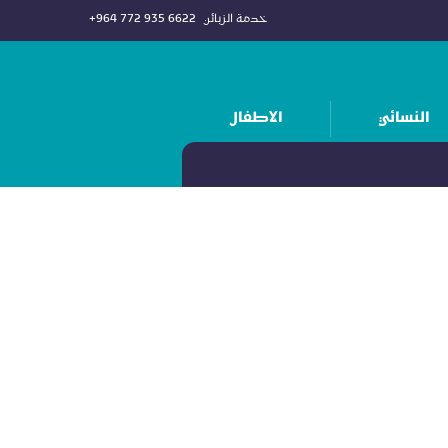
خدمة الزبائن
+964 772 935 6622
النسائي
الاطفال