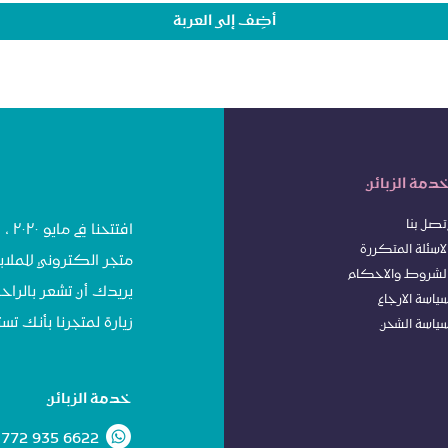
أضِف إلى العربة
دمة الزبائن
تصل بنا
افت
لاسئلة المتكررة
متجر الكتروني للملاب
لشروط
وا
لاحكام
يريدك أن تشعر بالراحة
ياسة الا
رجاع
زيارة لمتجرنا بأنك 
ياسة الشحن
خدمة الزبائن
 772 935 6622