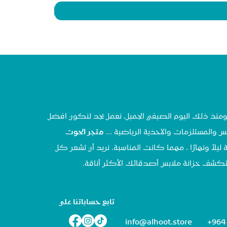
تحنا في مايو ٢٠٢٠ ، ومنذ ذلك اليوم الصيفي الجميل، نعمل بجد لنكون افضل
س والمستلزمات والاحذية الرياضية ...
متجر الحوت
 ليلاً ونهارًا ، مهما كانت المناسبة. نريد أن تشعر كل
تستكشف خزانة ملابس أصدقائك الأكثر أناقة.
تابع حساباتنا على
info@alhoot.store
+964