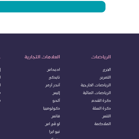
الرياضات
العلامات التجارية
خ
الجري
اديداس
إ
التمرين
نايكي
ا
الرياضات الخارجية
آندر آرمر
ا
الرياضات المائية
إليس
س
كرة ا
لقدم
آلدو
س
كرة السلة
كولومبيا
التنس
فانس
الملاكمة
او ڤي اس
نيو ايرا