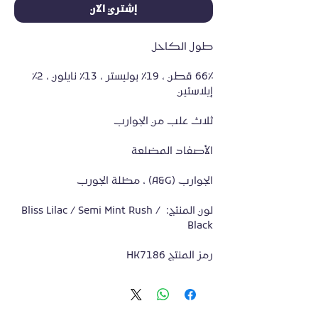
إشتري الآن
طول الكاحل
66٪ قطن ، 19٪ بوليستر ، 13٪ نايلون ، 2٪ 
إيلاستين
ثلاث علب من الجوارب
الأصفاد المضلعة
الجوارب (A&G) ، مظلة الجورب
لون المنتج: Bliss Lilac / Semi Mint Rush / 
Black
رمز المنتج HK7186