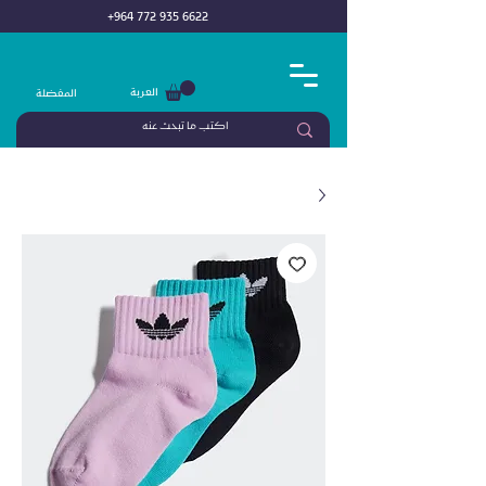
+964 772 935 6622
العربة
المفضلة