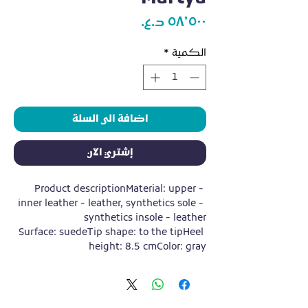
السعر
الكمية
*
اضافة الى السلة
إشتري الآن
Product descriptionMaterial: upper - 
inner leather - leather, synthetics sole - 
synthetics insole - leather
Surface: suedeTip shape: to the tipHeel 
height: 8.5 cmColor: gray