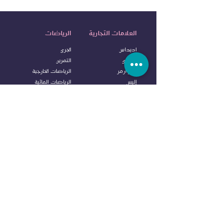
العلامات التجارية
الرياضات
اديداس
الجري
نايكي
التمرين
آندر آرمر
الرياضات الخارجية
إليس
الرياضات المائية
آلدو
كرة ا
لقدم
كولومبيا
كرة السلة
فانس
التنس
او ڤي اس
الملاكمة
نيو ايرا
خدمة الزبائن
ريبوك
ايفرلاست
إتصل بنا
دنلوب
الاسئلة المتكررة
سي آر سفن
الشروط
وا
لاحكام
بودي سكالبتشر
سياسة الا
رجاع
سبالدينج
سياسة الشحن