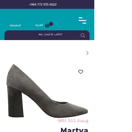
+964 772 935 6622
العربة
المفضلة
وحدة SKU: 511
Martya