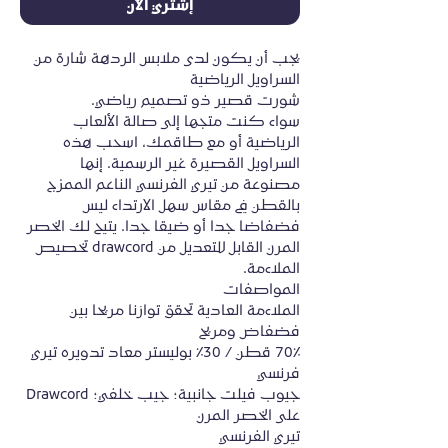
إشتري الآن
يجب أن يكون لدى ملابس الردهة شارة من 
سواء كنت متجها إلى صالة الألعاب 
الرياضية أو مع طاقمك، اسحب هذه 
السراويل القصيرة غير الرسمية. إنها 
مصنوعة من تيري الفرنسي الناعم الممزج 
بالقطن في مقاس سهل الارتداء ليس 
فضفاضا جدا أو ضيقا جدا. يتيح لك الخصر 
المرن القابل للتعديل من drawcord تخصيص 
الملاءمة العادية تحقق توازنا مريحا بين 
70٪ قطن / 30٪ بوليستر معاد تدويره تيري 
جيوب فيلت جانبية؛ جيب خلفي؛ Drawcord 