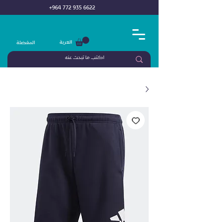
+964 772 935 6622
العربة
المفضلة