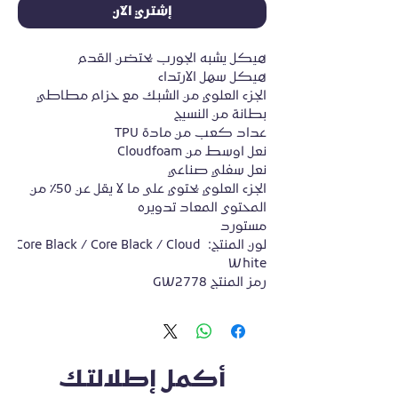
إشتري الآن
هيكل يشبه الجورب يحتضن القدم
هيكل سهل الارتداء
الجزء العلوي من الشبك مع حزام مطاطي
بطانة من النسيج
عداد كعب من مادة TPU
نعل اوسط من Cloudfoam
نعل سفلي صناعي
الجزء العلوي يحتوي على ما لا يقل عن 50٪ من 
المحتوى المعاد تدويره
مستورد
لون المنتج: Core Black / Core Black / Cloud 
White
رمز المنتج GW2778
أكمل إطلالتك