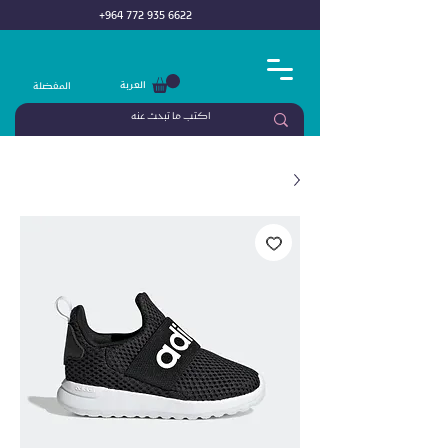
+964 772 935 6622
العربة
المفضلة