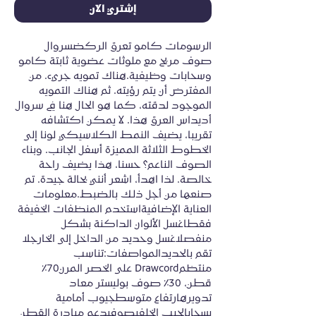
إشتري الآن
الرسومات كامو تعرق الركضسروال 
صوف مريح مع ملوثات عضوية ثابتة كامو 
وسحابات وظيفية.هناك تمويه جريء. من 
المفترض أن يتم رؤيته. ثم هناك التمويه 
الموجود لدقته، كما هو الحال هنا في سروال 
أديداس العرق هذا. لا يمكن اكتشافه 
تقريبا، يضيف النمط الكلاسيكي لونا إلى 
الخطوط الثلاثة المميزة أسفل الجانب. وبناء 
الصوف الناعم؟ حسنا، هذا يضيف راحة 
خالصة. لذا اهدأ، اشعر أنني بحالة جيدة. تم 
صنعها من أجل ذلك بالضبط.معلومات 
العناية الإضافيةاستخدم المنظفات الخفيفة 
فقطاغسل الألوان الداكنة بشكل 
منفصلاغسل وحديد من الداخل إلى الخارجلا 
تقم بالحديدالمواصفات:تناسب 
منتظمDrawcord على الخصر المرن70٪ 
قطن، 30٪ صوف بوليستر معاد 
تدويرهارتفاع متوسطجيوب أمامية 
بسحابالجيب الخلفيصوفيدعم مبادرة القطن 