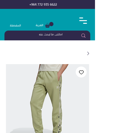
+964 772 935 6622
العربة
المفضلة