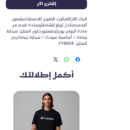
إشتري الآن
البناء الانزلاقيالجزء العلوي الاصطناعيشعور 
أفخمصنادل ثونغ للشاطئوسادة قدم من 
مادة البولي يوريثينمستوردلون المنتج: سحابة 
بيضاء / أساسية سوداء / سحابة بيضاءرمز 
المنتج: FY8656
أكمل إطلالتك