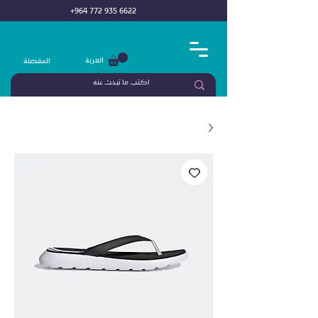
+964 772 935 6622
العربة
المفضلة