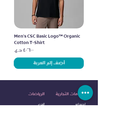
lo
Men's CSC Basic Logo™ Organic
Cotton T-Shirt
السعر
أضِف إلى العربة
العلامات التجارية
الرياضات
اديداس
الجري
نايكي
التمرين
آندر آرمر
الرياضات الخارجية
إليس
الرياضات المائية
آلدو
كرة ا
لقدم