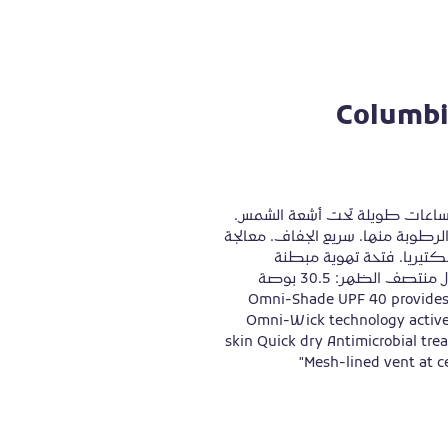
Columbi
يوفر قميص Omni-Shade UPF 40 حماية قصوى لساعات طويلة تحت أشعة الشمس. 
تسمح تقنية Omni-Wick بتهوية البشرة وامتصاص الرطوبة منها. سريع الجفاف. معالجة 
مضادة للميكروبات تحمي هذا القميص من نمو البكتيريا. فتحة تهوية مبطنة 
بشبكة في منتصف الظهر. حامل صنارة صيد. طول منتصف الظهر: 30.5 بوصة 
Omni-Shade UPF 40 provides 
Omni-Wick technology activel
skin Quick dry Antimicrobial trea
Mesh-lined vent at c