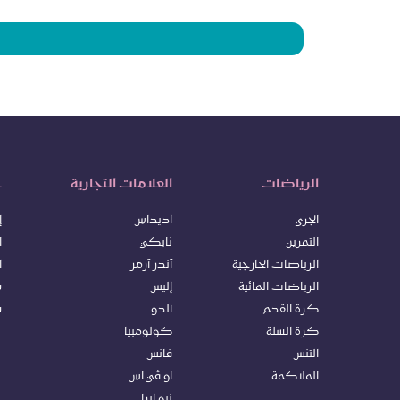
الرياضات
العلامات التجارية
خ
الجري
اديداس
إ
التمرين
نايكي
ا
الرياضات الخارجية
آندر آرمر
ا
الرياضات المائية
إليس
س
كرة ا
لقدم
آلدو
س
كرة السلة
كولومبيا
التنس
فانس
الملاكمة
او ڤي اس
نيو ايرا