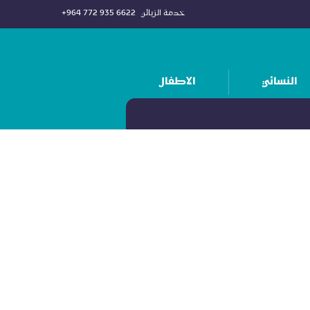
خدمة الزبائن
+964 772 935 6622
النسائي
الاطفال