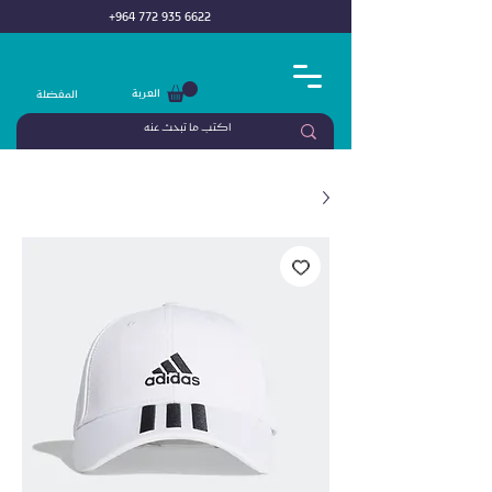
+964 772 935 6622
العربة
المفضلة