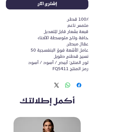
إشتري الآن
100٪ قطن
ملمس ناعم
قبعة بشعار قابل للتعديل
حافة وتاج متوسطة الانحناء
عقال مبطن
عامل الأشعة فوق البنفسجية 50
نسيج قطني طويل
لون المنتج: أبيض / أسود / أسود
رمز المنتج FQ5411
أكمل إطلالتك