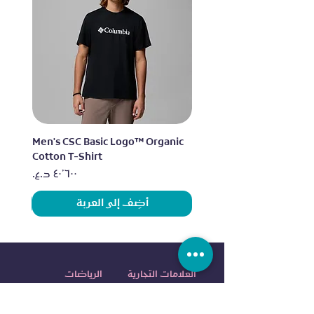
lo
Men's CSC Basic Logo™ Organic
Cotton T-Shirt
السعر
أضِف إلى العربة
العلامات التجارية
الرياضات
اديداس
الجري
نايكي
التمرين