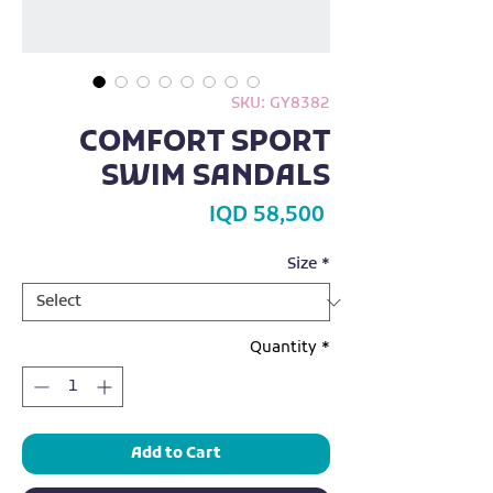
SKU: GY8382
COMFORT SPORT
SWIM SANDALS
Price
IQD 58,500
Size
*
Quantity
*
Add to Cart