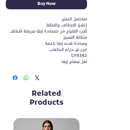
Buy Now
تفاصيل المنتج

إغلاق الخطاف والحلقة

الجزء العلوي من ضمادة إيفا سريعة الجفاف

بطانة النسيج

وسادة قدم إيفا ناعمة

مرن في حزام الكعب

GY8382

نعل سفلي إيفا
Related
Products