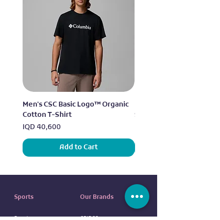
Men's CSC Basic Logo™ Organic
Men's Alpine Chill™ Pro 
Cotton T-Shirt
Shirt
Price
Price
IQD 40,600
IQD 73,950
Add to Cart
Sports
Our Brands
Running
ADIDAS