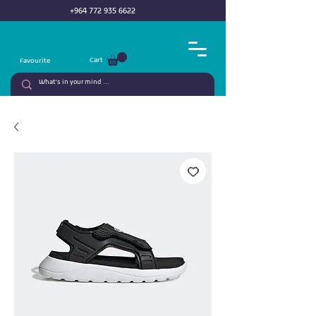
+964 772 935 6622
Cart
Favourite