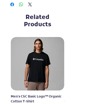
Related
Products
Men's CSC Basic Logo™ Organic
Men's Alpine Chill™ Pro 
Cotton T-Shirt
Shirt