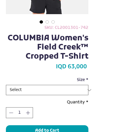
SKU: CL2001301-742
COLUMBIA Women's
Field Creek™
Cropped T-Shirt
Price
IQD 63,000
Size
*
Quantity
*
Add to Cart