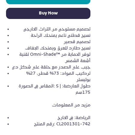
Buy Now
تصميم مستوحي من التراث الخارجي
نسيج قطني ناعم يمنحك الراحة
تصميم قصير
نسيج طارد للعرق ويمنحك الجفاف
تقنية Omni-Shade™ توفر الحماية من
أشعة الشمس
جيب على الصدر مع حلقة على شكل دي
تركيب المواد: 73% قطن، 27%
بوليستر
المقاس في الصورة: S | طول العارضة:
175سم
مزيد من المعلومات
الرياضة: في الخارج
رقم المنتج: CL2001301-742