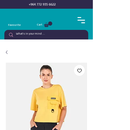
+964 772 935 6622
Cart
Favourite