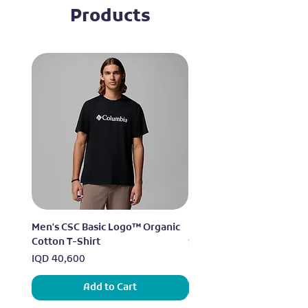
Products
Men's CSC Basic Logo™ Organic
Men's Alpine Chill™ Pro 
Cotton T-Shirt
Shirt
Price
Price
IQD 40,600
IQD 73,950
Add to Cart