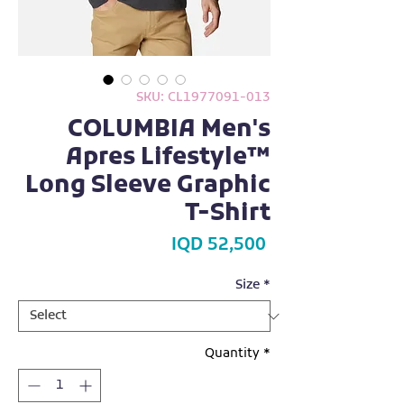
SKU: CL1977091-013
COLUMBIA Men's
Apres Lifestyle™
Long Sleeve Graphic
T-Shirt
Price
IQD 52,500
Size
*
Quantity
*