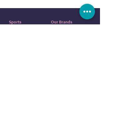
Sports
Our Brands
Running
ADIDAS
Exercise
NIKE
Outdoor sports
UNDER ARMOUR
Water sports
ELLESSE
Football
ALDO
Basketball
COLUMBIA
Tennis
VANS
Boxing
OVS
NEW ERA
customer service
REEBOK
EVERLAST
Contact us
DUNLOP
FAQ
CR7
Terms
and
Conditions
BODY SCULPTURE
Return
Policy
SPALDING
Shipping Policy