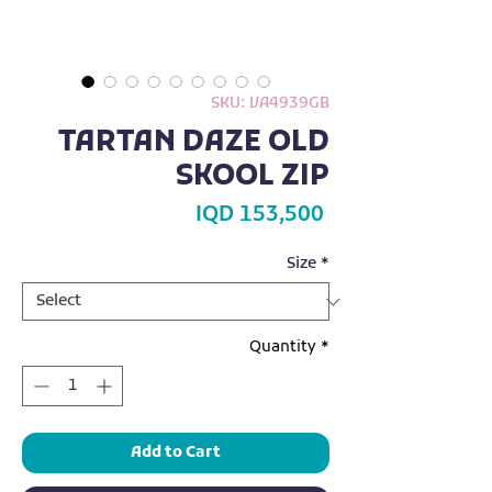
SKU: VA4939GB
TARTAN DAZE OLD
SKOOL ZIP
Price
IQD 153,500
Size
*
Quantity
*
Add to Cart