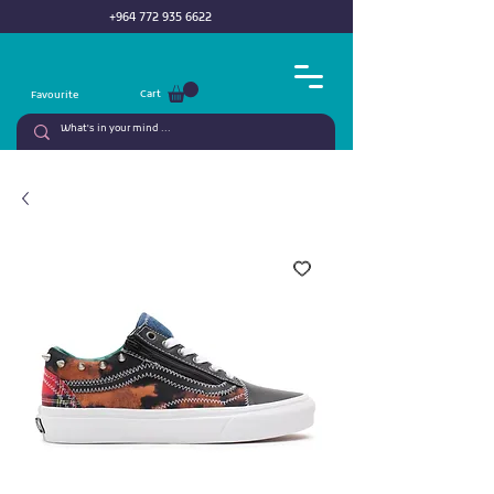
+964 772 935 6622
Cart
Favourite