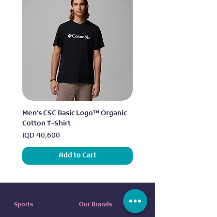
Men's CSC Basic Logo™ Organic
Men's Alpine Chill™ Pro 
Cotton T-Shirt
Shirt
Price
Price
IQD 40,600
IQD 73,950
Add to Cart
Sports
Our Brands