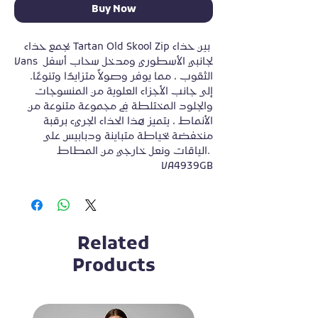
Buy Now
يجمع حذاء Tartan Old Skool Zip بين حذاء 
Vans الجانبي الأسطوري ومدخل سحاب أسفل 
الثقوب ، مما يوفر وصولاً متزايدًا وتنوعًا. 
إلى جانب الأجزاء العلوية من المنسوجات 
والجلود المختلطة في مجموعة متنوعة من 
الأنماط ، يتميز هذا الحذاء الجريء برقبة 
منخفضة بخياطة متباينة ودبابيس على 
الياقات ونعل خارجي من المطاط. 
VA4939GB
Related
Products