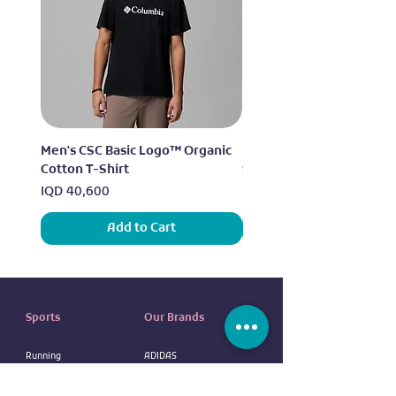
Men's CSC Basic Logo™ Organic
Men's Alpine Chill™ Pro 
Cotton T-Shirt
Shirt
Price
Price
IQD 40,600
IQD 73,950
Add to Cart
Sports
Our Brands
Running
ADIDAS
Exercise
NIKE
Outdoor sports
UNDER ARMOUR