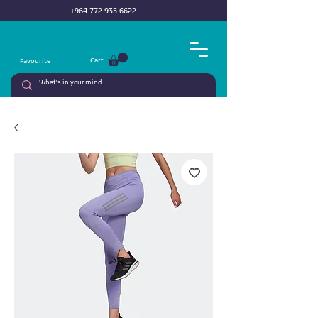
+964 772 935 6622
Cart
Favourite