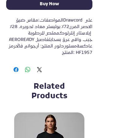
Buy Now
المواصفات:مقاس ضيقDrawcord على 
الخصر المرن72٪ بوليستر معاد تدويره، 28٪ 
إيلاستان إنترلوكممتص للرطوبة 
AEROREADYجيب واقي عرق بسحابتفاصيل 
عاكسةمستوردلون المنتج: أرجواني فاتحرمز 
المنتج: HF1957
Related
Products