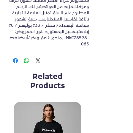
ممتديوفر حزام الخصر الممتد شعورا مريحا 
ومريحا.المزيد من الفوائديتيح لك الرسم 
المطبوع على الساق تمثيل العلامة التجارية 
بأناقة.تفاصيل المنتجتناسب ضيق لشعور 
معانقة الجسم61٪ قطن / 33٪ بوليستر / 6٪ 
إيلاستينغسيل آليمستورداللون المعروض: 
رمادي غامق هيذر/أبيضنمط: NKCZ8528-
063
Related
Products