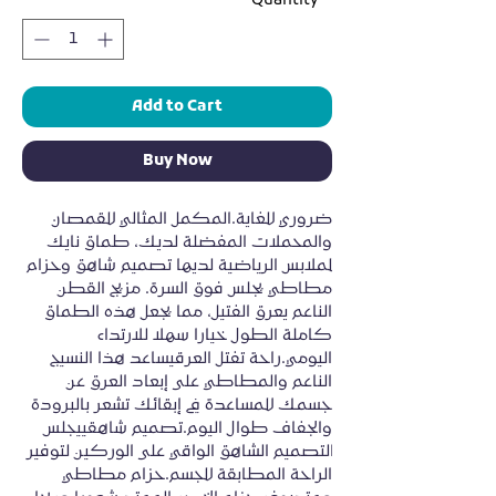
Quantity
*
Add to Cart
Buy Now
ضروري للغاية.المكمل المثالي للقمصان 
والمحملات المفضلة لديك، طماق نايك 
للملابس الرياضية لديها تصميم شاهق وحزام 
مطاطي يجلس فوق السرة. مزيج القطن 
الناعم يعرق الفتيل، مما يجعل هذه الطماق 
كاملة الطول خيارا سهلا للارتداء 
اليومي.راحة تفتل العرقيساعد هذا النسيج 
الناعم والمطاطي على إبعاد العرق عن 
جسمك للمساعدة في إبقائك تشعر بالبرودة 
والجفاف طوال اليوم.تصميم شاهقييجلس 
التصميم الشاهق الواقي على الوركين لتوفير 
الراحة المطابقة للجسم.حزام مطاطي 