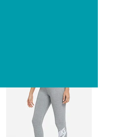
+964 772 935 6622
Cart
Favourite