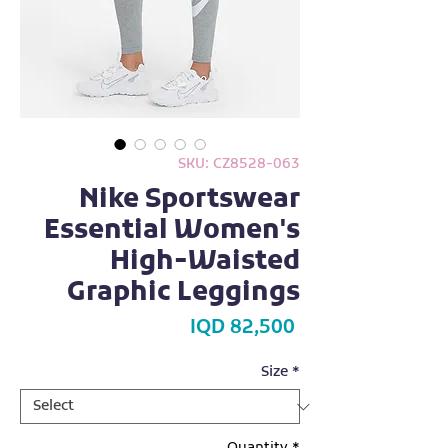
SKU: CZ8528-063
Nike Sportswear
Essential Women's
High-Waisted
Graphic Leggings
Price
IQD 82,500
Size
*