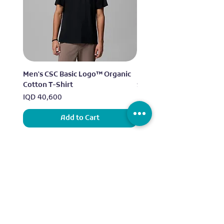
Men's CSC Basic Logo™ Organic
Men's Alpine Chill™ Pro 
Cotton T-Shirt
Shirt
Price
Price
IQD 40,600
IQD 73,950
Add to Cart
Sports
Our Brands
Running
ADIDAS
Exercise
NIKE
Outdoor sports
UNDER ARMOUR
Water sports
ELLESSE