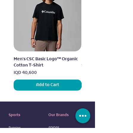
Men's CSC Basic Logo™ Organic
Men's Alpine Chill™ Pro 
Cotton T-Shirt
Shirt
Price
Price
IQD 40,600
IQD 73,950
Add to Cart
Sports
Our Brands
Running
ADIDAS