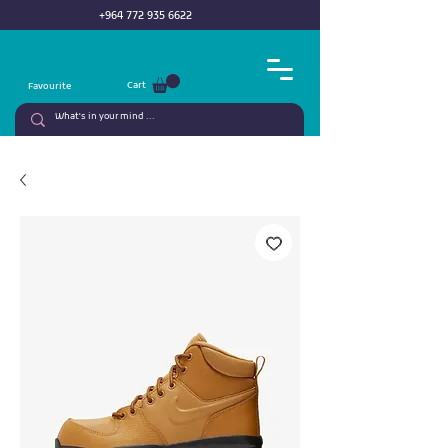
+964 772 935 6622
Cart
Favourite