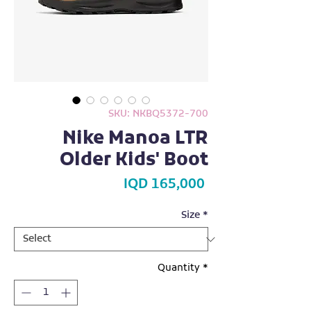
SKU: NKBQ5372-700
Nike Manoa LTR
Older Kids' Boot
Price
IQD 165,000
Size
*
Quantity
*