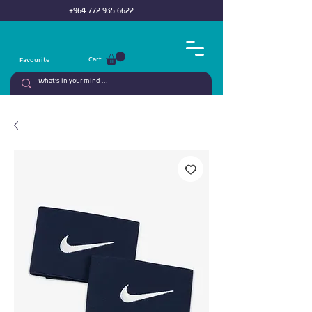
+964 772 935 6622
Cart
Favourite