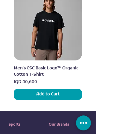
Men's CSC Basic Logo™ Organic
Men's Alpine Chill™ Pro 
Cotton T-Shirt
Shirt
Price
Price
IQD 40,600
IQD 73,950
Add to Cart
Sports
Our Brands