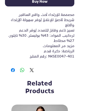
Buy Now
مصممة للإرتداء تحت واقي الساقين
شريط لاصق للإغلاق يُوفر سهولة الإرتداء 
والخلع
نسيج ناعم وقابل للتمدد يُوفر الدعم
تركيب المواد: 43% بوليستر، 30% نايلون، 
27% مطاط
مزيد من المعلومات
الرياضة: كرة قدم
رقم المنتج: NKSE0047-401
Related
Products