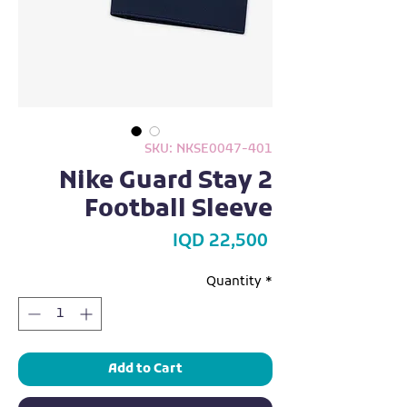
SKU: NKSE0047-401
Nike Guard Stay 2
Football Sleeve
Price
IQD 22,500
Quantity
*
Add to Cart