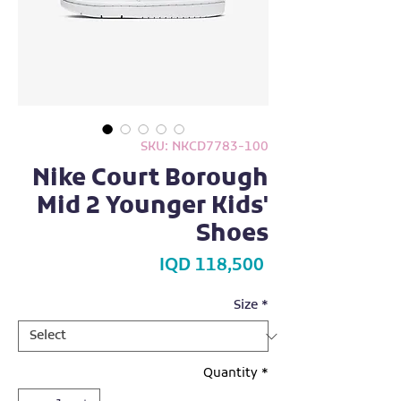
SKU: NKCD7783-100
Nike Court Borough
Mid 2 Younger Kids'
Shoes
Price
IQD 118,500
Size
*
Quantity
*