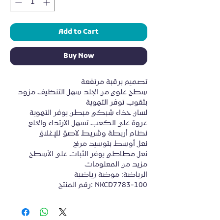
Add to Cart
Buy Now
تصميم برقبة مرتفعة
سطح علوي من الجلد سهل التنظيف مزود 
بثقوب توفر التهوية
لسان حذاء شبكي مبطن يوفر التهوية
عروة على الكعب تسهل الارتداء والخلع
نظام أربطة وشريط لاصق للإغلاق
نعل أوسط بتوسيد مريح
نعل مطاطي يوفر الثبات على الأسطح
مزيد من المعلومات
الرياضة: موضة رياضية
رقم المنتج: NKCD7783-100