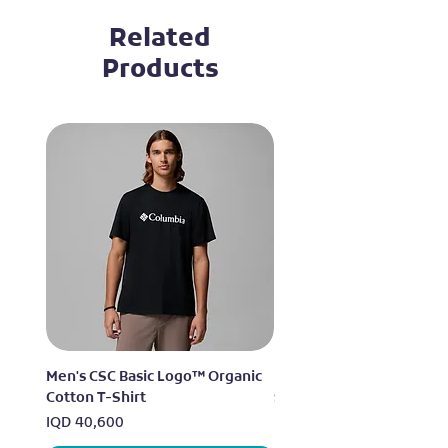
Related
Products
Men's CSC Basic Logo™ Organic
Men's Alpine Chill™ Pro 
Cotton T-Shirt
Shirt
Price
Price
IQD 40,600
IQD 73,950