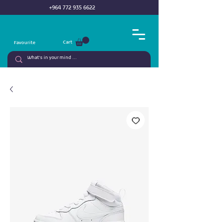
+964 772 935 6622
Cart
Favourite