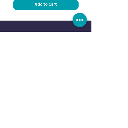
Add to Cart
Sports
Our Brands
Running
ADIDAS
Exercise
NIKE
Outdoor sports
UNDER ARMOUR
Water sports
ELLESSE
Football
ALDO
Basketball
COLUMBIA
Tennis
VANS
Boxing
OVS
NEW ERA
customer service
REEBOK
EVERLAST
Contact us
DUNLOP
FAQ
CR7
Terms
and
Conditions
BODY SCULPTURE