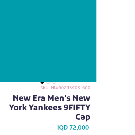
+964 772 935 6622
Cart
Favourite
SKU: NW60245403-600
New Era Men's New
York Yankees 9FIFTY
Cap
Price
IQD 72,000