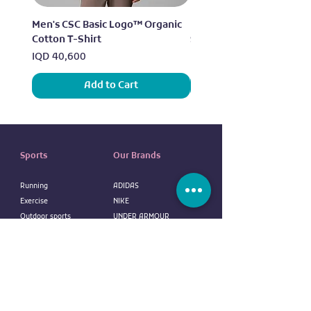
Men's CSC Basic Logo™ Organic
Men's Alpine Chill™ Pro 
Cotton T-Shirt
Shirt
Price
Price
IQD 40,600
IQD 73,950
Add to Cart
Sports
Our Brands
Running
ADIDAS
Exercise
NIKE
Outdoor sports
UNDER ARMOUR
Water sports
ELLESSE
Football
ALDO
Basketball
COLUMBIA
Tennis
VANS
Boxing
OVS
NEW ERA