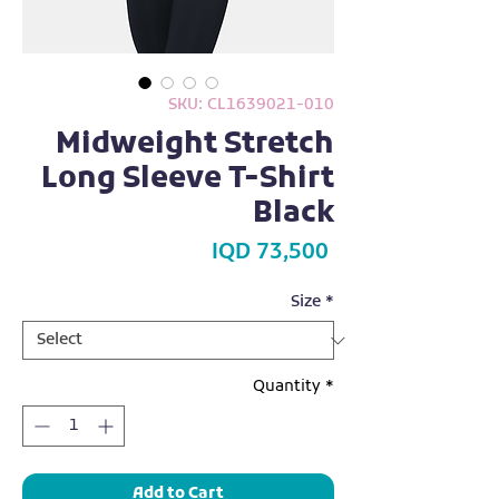
SKU: CL1639021-010
Midweight Stretch
Long Sleeve T-Shirt
Black
Price
IQD 73,500
Size
*
Quantity
*
Add to Cart