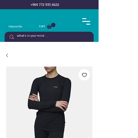
+964 772 935 6622
Cart
Favourite