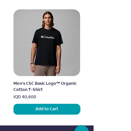
Men's CSC Basic Logo™ Organic
Men's Alpine Chill™ Pro 
Cotton T-Shirt
Shirt
Price
Price
IQD 40,600
IQD 73,950
Add to Cart