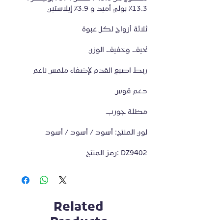
13.3٪ بولي أميد و 3.9٪ إيلاستين
ثلاثة أزواج لكل عبوة
نحيف وخفيف الوزن
ربط اصبع القدم لإضفاء ملمس ناعم
دعم قوس
مظلة جورب
لون المنتج: أسود / أسود / أسود
رمز المنتج: DZ9402
Related