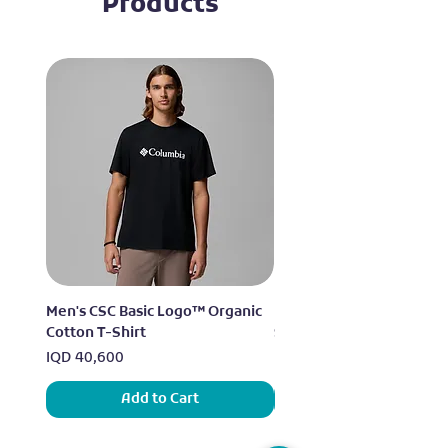
Products
Men's CSC Basic Logo™ Organic
Men's Alpine Chill™ Pro 
Cotton T-Shirt
Shirt
Price
Price
IQD 40,600
IQD 73,950
Add to Cart