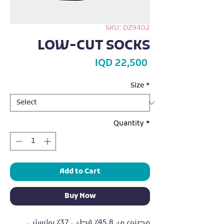
SKU: DZ9402
LOW-CUT SOCKS
Price
IQD 22,500
Size
*
Quantity
*
Add to Cart
Buy Now
مصنوع من 45.8٪ قطن ، 37٪ بوليستر ، 