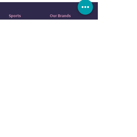
Sports
Our Brands
Running
ADIDAS
Exercise
NIKE
Outdoor sports
UNDER ARMOUR
Water sports
ELLESSE
Football
ALDO
Basketball
COLUMBIA
Tennis
VANS
Boxing
OVS
NEW ERA
customer service
REEBOK
EVERLAST
Contact us
DUNLOP
FAQ
CR7
Terms
and
Conditions
BODY SCULPTURE
Return
Policy
SPALDING
Shipping Policy