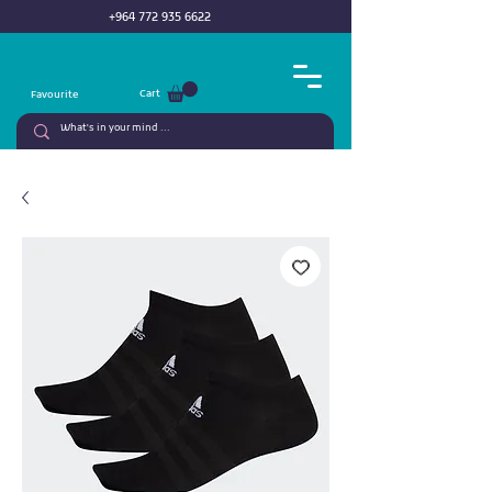
+964 772 935 6622
Cart
Favourite