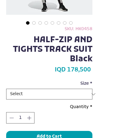
SKU: HK0458
HALF-ZIP AND
TIGHTS TRACK SUIT
Black
Price
IQD 178,500
Size
*
Quantity
*
Add to Cart