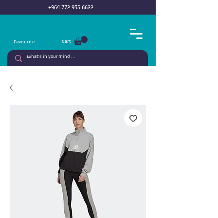
+964 772 935 6622
Cart
Favourite