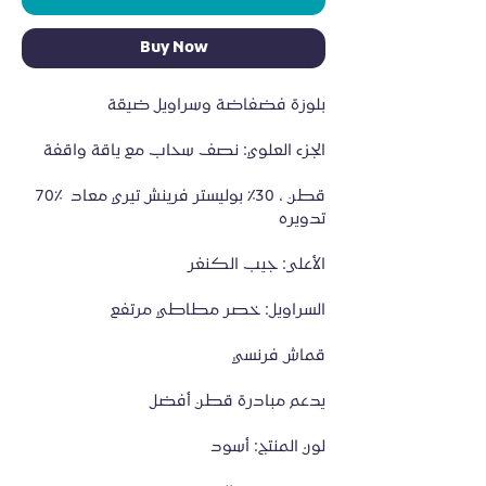
Buy Now
بلوزة فضفاضة وسراويل ضيقة
الجزء العلوي: نصف سحاب مع ياقة واقفة
70٪ قطن ، 30٪ بوليستر فرينش تيري معاد 
تدويره
الأعلى: جيب الكنغر
السراويل: خصر مطاطي مرتفع
قماش فرنسي
يدعم مبادرة قطن أفضل
لون المنتج: أسود